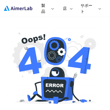
製
サポー
店
品
ト